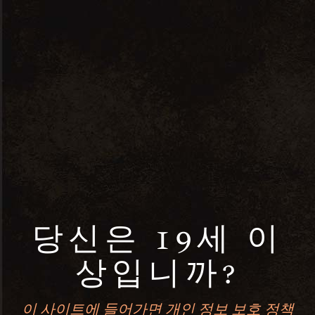
당신은 19세 이
Summerhall Distillery
상입니까?
이 사이트에 들어가면 개인 정보 보호 정책